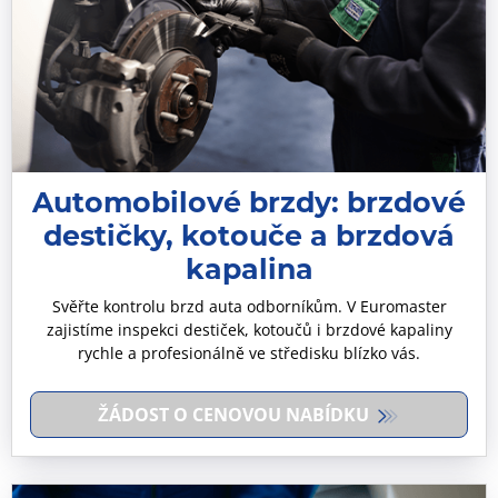
Automobilové brzdy: brzdové
destičky, kotouče a brzdová
kapalina
Svěřte kontrolu brzd auta odborníkům. V Euromaster
zajistíme inspekci destiček, kotoučů i brzdové kapaliny
rychle a profesionálně ve středisku blízko vás.
ŽÁDOST O CENOVOU NABÍDKU