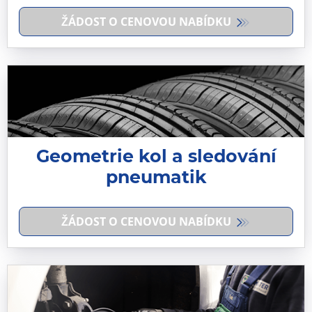
ŽÁDOST O CENOVOU NABÍDKU
Geometrie kol a sledování
pneumatik
ŽÁDOST O CENOVOU NABÍDKU