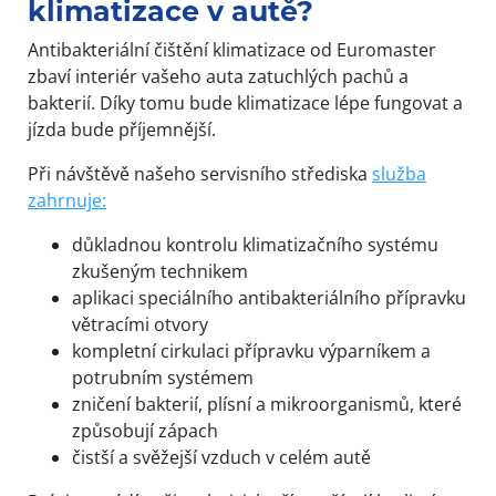
klimatizace v autě?
Antibakteriální čištění klimatizace od Euromaster
zbaví interiér vašeho auta zatuchlých pachů a
bakterií. Díky tomu bude klimatizace lépe fungovat a
jízda bude příjemnější.
Při návštěvě našeho servisního střediska
služba
zahrnuje:
důkladnou kontrolu klimatizačního systému
zkušeným technikem
aplikaci speciálního antibakteriálního přípravku
větracími otvory
kompletní cirkulaci přípravku výparníkem a
potrubním systémem
zničení bakterií, plísní a mikroorganismů, které
způsobují zápach
čistší a svěžejší vzduch v celém autě