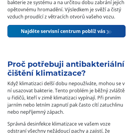
bakterie ze systému a na určitou dobu zabrání jejich
opětovnému hromadění. Výsledkem je svěží a čistý
vzduch proudící z větracích otvorů vašeho vozu.
Najděte servisní centrum poblíž vás
Proč potřebuji antibakteriální
čištění klimatizace?
Když klimatizaci delší dobu nepoužíváte, mohou se v
ní usazovat bakterie. Tento problém je běžný zvláště
u řidičů, kteří v zimě klimatizaci vypínají. Při prvním
jarním nebo letním zapnutí pak často cítí zatuchlinu
nebo nepříjemný zápach.
Správná desinfekce klimatizace ve vašem voze
odstraní všechny nežádoucí pachy a zajistí, že