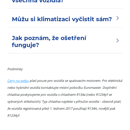
všechna vozidla?
Můžu si klimatizaci vyčistit sám?
Jak poznám, že ošetření
funguje?
Podmínky
Ceny na webu
platí pouze pro vozidla se spalovacím motorem. Pro elektrická
nebo hybridní vozidla kontaktujte místní pobočku Euromaster. Doplnění
chladiva poskytujeme pro vozidla s chladivem R134a (nebo R1234yf ve
vybraných střediscích). Typ chladiva najdete v příručce vozidla - obecně platí,
že vozidla registrovaná před 1. lednem 2017 používají R134A, novější pak
R1234yf.