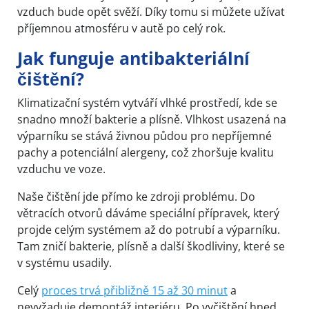
vzduch bude opět svěží. Díky tomu si můžete užívat
příjemnou atmosféru v autě po celý rok.
Jak funguje antibakteriální
čištění?
Klimatizační systém vytváří vlhké prostředí, kde se
snadno množí bakterie a plísně. Vlhkost usazená na
výparníku se stává živnou půdou pro nepříjemné
pachy a potenciální alergeny, což zhoršuje kvalitu
vzduchu ve voze.
Naše čištění jde přímo ke zdroji problému. Do
větracích otvorů dáváme speciální přípravek, který
projde celým systémem až do potrubí a výparníku.
Tam zničí bakterie, plísně a další škodliviny, které se
v systému usadily.
Celý
proces trvá přibližně 15 až 30 minut
a
nevyžaduje demontáž interiéru. Po vyčištění hned