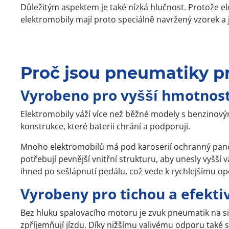
Důležitým aspektem je také nízká hlučnost. Protože el
elektromobily mají proto speciálně navržený vzorek a js
Proč jsou pneumatiky pr
Vyrobeno pro vyšší hmotnos
Elektromobily váží více než běžné modely s benzinový
konstrukce, které baterii chrání a podporují.
Mnoho elektromobilů má pod karoserií ochranný pancíř
potřebují pevnější vnitřní strukturu, aby unesly vyšš
ihned po sešlápnutí pedálu, což vede k rychlejšímu op
Vyrobeny pro tichou a efektiv
Bez hluku spalovacího motoru je zvuk pneumatik na si
zpříjemňují jízdu. Díky nižšímu valivému odporu také sp