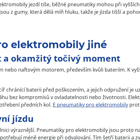
ektromobily jezdí tiše, běžné pneumatiky mohou při vyšších
ou z gumy, která dělá míň hluku, takže je jízda tišší a pohod
o elektromobily jiné
t a okamžitý točivý moment
m nebo naftovým motorem, především kvůli bateriím. K vyšší
 chránící baterii před poškozením, a jejich odpružení je 
í váhu bez kompromisů v ovladatelnosti nebo životnosti. El
otřebení předních kol.
E pneumatiky pro elektromobily
proto
ní jízdu
lnici výraznější. Pneumatiky pro elektromobily jsou proto n
otřebují méně energie při odvalování. Tím šetří baterii a zv