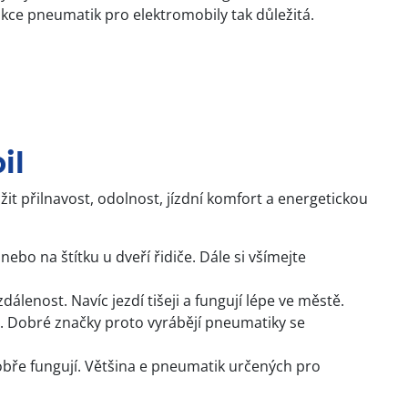
ukce pneumatik pro elektromobily tak důležitá.
il
it přilnavost, odolnost, jízdní komfort a energetickou
bo na štítku u dveří řidiče. Dále si všímejte
lenost. Navíc jezdí tišeji a fungují lépe ve městě.
u. Dobré značky proto vyrábějí pneumatiky se
 dobře fungují. Většina e pneumatik určených pro