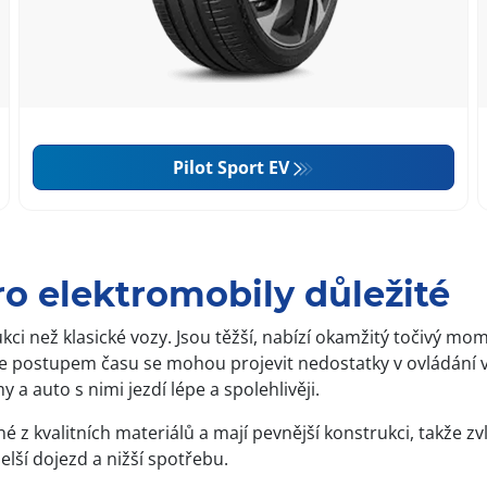
Pilot Sport EV
o elektromobily důležité
ukci než klasické vozy. Jsou těžší, nabízí okamžitý točivý 
e postupem času se mohou projevit nedostatky v ovládání vo
a auto s nimi jezdí lépe a spolehlivěji.
z kvalitních materiálů a mají pevnější konstrukci, takže zvl
elší dojezd a nižší spotřebu.