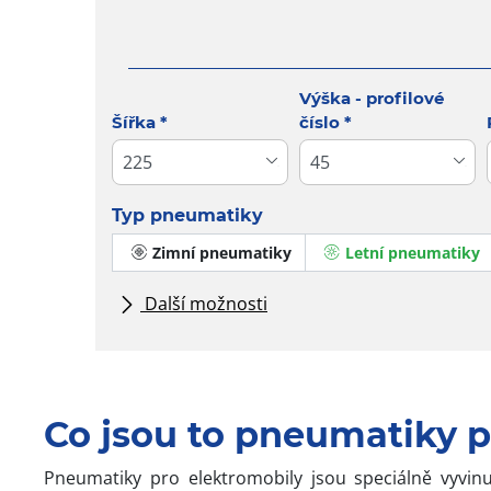
Tab updated: Vyhledávání podle rozměrů
Výška - profilové
Šířka
*
číslo
*
Typ pneumatiky
Zimní pneumatiky
Letní pneumatiky
Další možnosti
Všechny značky
Typ vozidla
Co jsou to pneumatiky p
Pneumatiky pro elektromobily jsou speciálně vyvinut