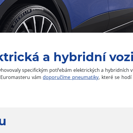
trická a hybridní voz
yhovovaly specifickým potřebám elektrických a hybridních 
 V Euromasteru vám
doporučíme pneumatiky
, které se hod
u