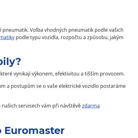
bení pneumatik. Volba vhodných pneumatik podle vašich
matiky
podle typu vozidla, rozpočtu a způsobu, jakým
ily?
 které vynikají výkonem, efektivitou a tišším provozem.
ojům a postupům se o vaše elektrické vozidlo postaráme
a našich servisech vám při návštěvě
zdarma
ko Euromaster