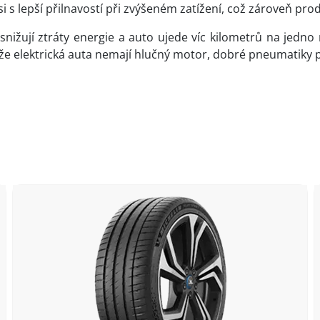
i s lepší přilnavostí při zvýšeném zatížení, což zároveň prod
nižují ztráty energie a auto ujede víc kilometrů na jedno na
že elektrická auta nemají hlučný motor, dobré pneumatiky pot