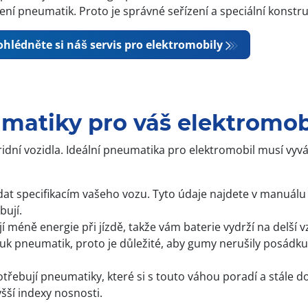
ní pneumatik. Proto je správné seřízení a speciální konstr
hlédněte si náš servis pro elektromobily
umatiky pro váš elektromob
dní vozidla. Ideální pneumatika pro elektromobil musí vyváž
t specifikacím vašeho vozu. Tyto údaje najdete v manuálu ne
bují.
ně energie při jízdě, takže vám baterie vydrží na delší vzdá
zvuk pneumatik, proto je důležité, aby gumy nerušily posádk
potřebují pneumatiky, které si s touto váhou poradí a stále
šší indexy nosnosti.