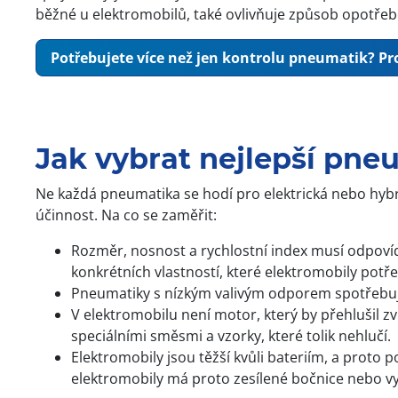
běžné u elektromobilů, také ovlivňuje způsob opotřebe
Potřebujete více než jen kontrolu pneumatik? Pro
Jak vybrat nejlepší pne
Ne každá pneumatika se hodí pro elektrická nebo hybri
účinnost. Na co se zaměřit:
Rozměr, nosnost a rychlostní index musí odpovída
konkrétních vlastností, které elektromobily potře
Pneumatiky s nízkým valivým odporem spotřebují mé
V elektromobilu není motor, který by přehlušil 
speciálními směsmi a vzorky, které tolik nehlučí.
Elektromobily jsou těžší kvůli bateriím, a proto 
elektromobily má proto zesílené bočnice nebo vy