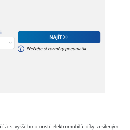
i
NAJÍT
Přečtěte si rozměry pneumatik
očítá s vyšší hmotností elektromobilů díky zesíleným