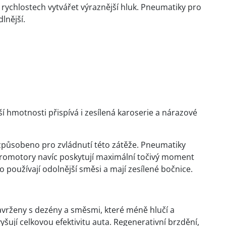
 rychlostech vytvářet výraznější hluk. Pneumatiky pro
lnější.
 hmotnosti přispívá i zesílená karoserie a nárazové
uzpůsobeno pro zvládnutí této zátěže. Pneumatiky
ektromotory navíc poskytují maximální točivý moment
 používají odolnější směsi a mají zesílené bočnice.
avrženy s dezény a směsmi, které méně hlučí a
yšují celkovou efektivitu auta. Regenerativní brzdění,