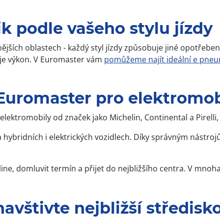
 podle vašeho stylu jízdy
nějších oblastech - každý styl jízdy způsobuje jiné opotře
šuje výkon. V Euromaster vám
pomůžeme najít ideální e pneu
 Euromaster pro elektromob
lektromobily od značek jako Michelin, Continental a Pirelli,
na hybridních i elektrických vozidlech. Díky správným nástr
ine, domluvit termín a přijet do nejbližšího centra. V mnoh
avštivte nejbližší středis