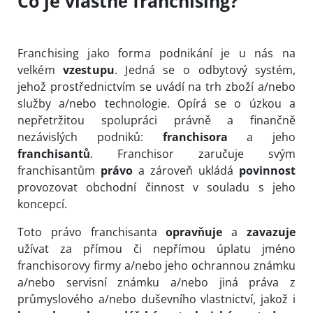
Co je vlastně franchising?
Franchising jako forma podnikání je u nás na
velkém
vzestupu
. Jedná se o
odbytový systém,
jehož prostřednictvím se uvádí na trh zboží a/nebo
služby a/nebo technologie. Opírá se o úzkou a
nepřetržitou spolupráci právně a finančně
nezávislých podniků:
franchisora
a jeho
franchisantů
. Franchisor zaručuje svým
franchisantům
právo
a zároveň ukládá
povinnost
provozovat obchodní činnost v souladu s jeho
koncepcí.
Toto právo franchisanta
opravňuje
a
zavazuje
užívat za přímou či nepřímou úplatu jméno
franchisorovy firmy a/nebo jeho ochrannou známku
a/nebo servisní známku a/nebo jiná práva z
průmyslového a/nebo duševního vlastnictví, jakož i