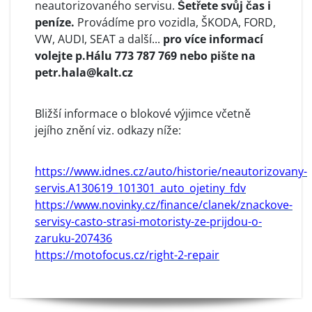
neautorizovaného servisu.
Šetřete svůj čas i
peníze.
Provádíme pro vozidla, ŠKODA, FORD,
VW, AUDI, SEAT a další...
pro více informací
volejte p.Hálu 773 787 769 nebo pište na
petr.hala@kalt.cz
Bližší informace o blokové výjimce včetně
jejího znění viz. odkazy níže:
https://www.idnes.cz/auto/historie/neautorizovany-
servis.A130619_101301_auto_ojetiny_fdv
https://www.novinky.cz/finance/clanek/znackove-
servisy-casto-strasi-motoristy-ze-prijdou-o-
zaruku-207436
https://motofocus.cz/right-2-repair