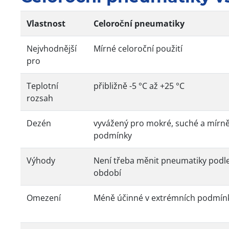
Vlastnost
Celoroční pneumatiky
Nejvhodnější
Mírné celoroční použití
pro
Teplotní
přibližně -5 °C až +25 °C
rozsah
Dezén
vyvážený pro mokré, suché a mírn
podmínky
Výhody
Není třeba měnit pneumatiky podl
období
Omezení
Méně účinné v extrémních podmín