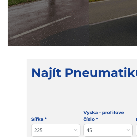
Najít Pneumatik
Tab updated: Vyhledávání podle rozměrů
Výška - profilové
Šířka
*
číslo
*