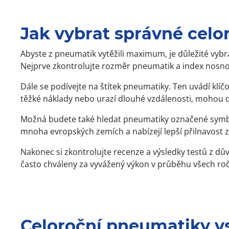
Jak vybrat správné celo
Abyste z pneumatik vytěžili maximum, je důležité vyb
Nejprve zkontrolujte rozměr pneumatik a index nosnost
Dále se podívejte na štítek pneumatiky. Ten uvádí klíč
těžké náklady nebo urazí dlouhé vzdálenosti, mohou d
Možná budete také hledat pneumatiky označené symbol
mnoha evropských zemích a nabízejí lepší přilnavost
Nakonec si zkontrolujte recenze a výsledky testů z d
často chváleny za vyvážený výkon v průběhu všech ro
Celoroční pneumatiky vs