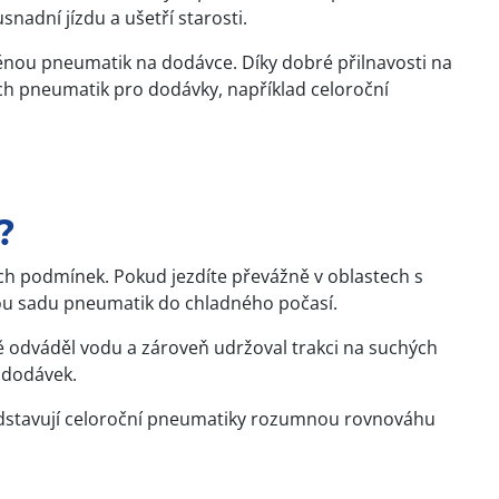
nadní jízdu a ušetří starosti.
ýměnou pneumatik na dodávce. Díky dobré přilnavosti na
ch pneumatik pro dodávky, například celoroční
?
ých podmínek. Pokud jezdíte převážně v oblastech s
ou sadu pneumatik do chladného počasí.
ě odváděl vodu a zároveň udržoval trakci na suchých
í dodávek.
edstavují celoroční pneumatiky rozumnou rovnováhu