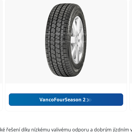
VancoFourSeason 2
cké řešení díky nízkému valivému odporu a dobrým jízdním