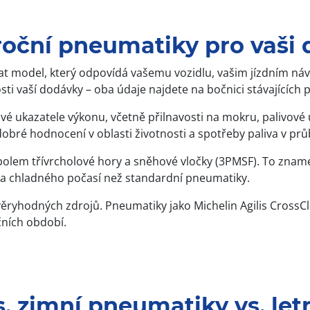
roční pneumatiky pro vaši
rat model, který odpovídá vašemu vozidlu, vašim jízdním n
i vaší dodávky – oba údaje najdete na bočnici stávajících 
ové ukazatele výkonu, včetně přilnavosti na mokru, palivové 
obré hodnocení v oblasti životnosti a spotřeby paliva v pr
em třívrcholové hory a sněhové vločky (3PMSF). To znamen
 za chladného počasí než standardní pneumatiky.
ůvěryhodných zdrojů. Pneumatiky jako Michelin Agilis Cross
čních období.
. zimní pneumatiky vs. le