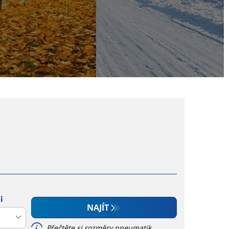
i
NAJÍT
Přečtěte si rozměry pneumatik