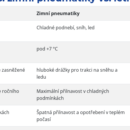
Zimní pneumatiky
Chladné podnebí, sníh, led
pod +7 °C
ě zasněžené
hluboké drážky pro trakci na sněhu a
ledu
e ročního
Maximální přilnavost v chladných
podmínkách
kách
Špatná přilnavost a opotřebení v teplém
počasí