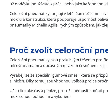
už dodávku používáte k práci, nebo jako každodenní do
Celoroční pneumatiky fungují v létě lépe než zimní a 
mokru a konstrukci, která podporuje úspornost paliva
pneumatiky Michelin Agilis, rychlým způsobem, jak zlepš
Proč zvolit celoroční p
Celoroční pneumatiky jsou praktickým řešením pro řid
mírnými zimami a občasným mrazem či sněhem, zajistí
Vyrábějí se ze speciální gumové směsi, která se přiz
silnicích. Díky tomu jsou vhodnou volbou pro celoročn
Ušetříte také čas a peníze, protože nemusíte měnit
mezi cenou, pohodlím a výkonem.