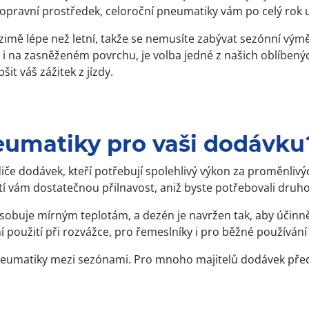
pravní prostředek, celoroční pneumatiky vám po celý rok us
v zimě lépe než letní, takže se nemusíte zabývat sezónní v
 i na zasněženém povrchu, je volba jedné z našich oblíbený
it váš zážitek z jízdy.
neumatiky pro vaši dodávku
iče dodávek, kteří potřebují spolehlivý výkon za proměnliv
 vám dostatečnou přilnavost, aniž byste potřebovali druh
působuje mírným teplotám, a dezén je navržen tak, aby účinn
í použití při rozvážce, pro řemeslníky i pro běžné používán
 pneumatiky mezi sezónami. Pro mnoho majitelů dodávek př