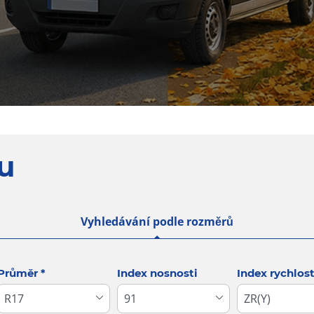
u
Vyhledávání podle rozměrů
Průměr
*
Index nosnosti
Index rychlost