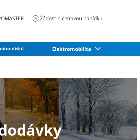
EUROMASTER
Žádost o cenovou nabídku
rátor disků
Elektromobilita
 dodávky