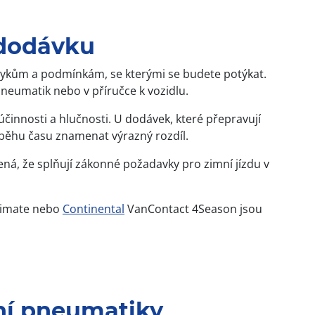
 dodávku
ávykům a podmínkám, se kterými se budete potýkat.
pneumatik nebo v příručce k vozidlu.
účinnosti a hlučnosti. U dodávek, které přepravují
ůběhu času znamenat výrazný rozdíl.
á, že splňují zákonné požadavky pro zimní jízdu v
Climate nebo
Continental
VanContact 4Season jsou
tní pneumatiky