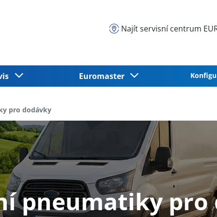
Najít servisní centrum 
vis
Euromaster
Konfigu
ky pro dodávky
ní pneumatiky pro