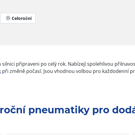
Celoroční
Dojezdové
lnici připraveni po celý rok. Nabízejí spolehlivou přilnav
k
při změně počasí. Jsou vhodnou volbou pro každodenní pr
loroční pneumatiky pro dod