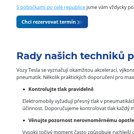
S pobočkami po celé republice
jsme vám vždycky po r
Chci rezervovat termín
Rady našich techniků 
Vozy Tesla se vyznačují okamžitou akcelerací, výkon
pneumatik. Několik praktických doporučení pro max
Kontrolujte tlak pravidelně
Elektromobily vyžadují přesný tlak v pneumatikách
účinnost. Doporučujeme kontrolovat tlak každý m
Věnujte pozornost nerovnoměrnému opotře
Vysoký točivý moment často způsobuje rychlejší