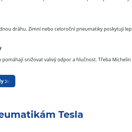
zdnou dráhu. Zimní nebo celoroční pneumatiky poskytují lep
y
 pomáhají snižovat valivý odpor a hlučnost. Třeba Micheli
ly
neumatikám Tesla