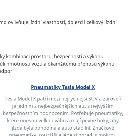
vlivňuje jízdní vlastnosti, dojezd i celkový jízdní
íky kombinaci prostoru, bezpečnosti a výkonu.
Kvůli hmotnosti vozu a okamžitému přenosu výkonu
 odpor.
Pneumatiky Tesla Model X
Tesla Model X patří mezi nejrychlejší SUV a zároveň
je jedním z nejbezpečnějších aut s nejvyšším
bezpečnostním hodnocením. Potřebuje pneumatiky,
které unesou velkou váhu a mají pevné boky, aby
jízda byla pohodlná a auto stabilní. Značkové
pneumatiky jsou tišší a lépe si poradí s mokrou