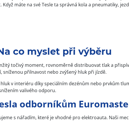
. Když máte na své Tesle ta správná kola a pneumatiky, jezdí
Na co myslet při výběru
žitý točivý moment, rovnoměrně distribuovat tlak a přispív
sníženou přilnavost nebo zvýšený hluk při jízdě.
jí hluk v interiéru díky speciálním dezénům nebo prvkům tlu
snížením valivého odporu.
Tesla odborníkům Euromaste
me s nářadím, které je vhodné pro elektroauta. Naši mechan