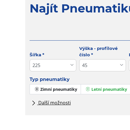
Najít Pneumatik
Tab updated: Vyhledávání podle rozměrů
Výška - profilové
Šířka
*
číslo
*
Typ pneumatiky
Zimní pneumatiky
Letní pneumatiky
Další možnosti
Všechny značky
Typ vozidla