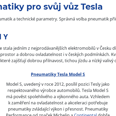
tiky pro svůj vůz Tesla
atik a technické parametry. Správná volba pneumatik přímo o
 Y
e stala jedním z nejprodávanějších elektromobilů v Česku d
ý prostor a dobrou ovladatelnost i v českých podmínkách. 
eré zajišťují dobrou přilnavost, tichou jízdu a nízký valivý
Pneumatiky Tesla Model S
Model S, uvedený v roce 2012, posílil pozici Tesly jako
respektovaného výrobce automobilů. Tesla Model S
má pověst spolehlivého a výkonného auta. Vzhledem
k zaměření na ovladatelnost a akceleraci potřebuje
pneumatiky zvládající výkon i přesnost. Pneumatiky
Performance od značek Michelin a
Continental
dobře