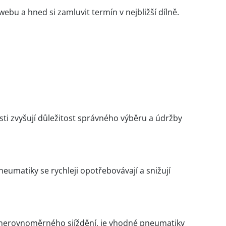
bu a hned si zamluvit termín v nejbližší dílně.
sti zvyšují důležitost správného výběru a údržby
eumatiky se rychleji opotřebovávají a snižují
 nerovnoměrného sjíždění, je vhodné pneumatiky