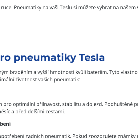
uce. Pneumatiky na vaši Teslu si můžete vybrat na našem we
pro pneumatiky Tesla
ným brzděním a vyšší hmotností kvůli bateriím. Tyto vlastno
imální životnost vašich pneumatik:
 pro optimální přilnavost, stabilitu a dojezd. Podhuštěné pn
ěsíc a před delšími cestami.
bení
 opotřebení zadních pneumatik. Pokud zpozorujete známky