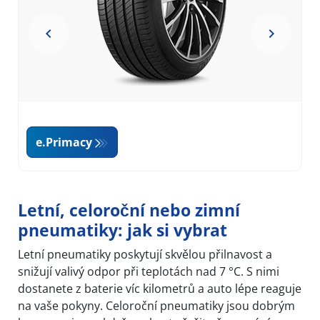
e.Primacy
Item
1
Letní, celoroční nebo zimní
of
pneumatiky: jak si vybrat
7
Letní pneumatiky poskytují skvělou přilnavost a
snižují valivý odpor při teplotách nad 7 °C. S nimi
dostanete z baterie víc kilometrů a auto lépe reaguje
na vaše pokyny. Celoroční pneumatiky jsou dobrým