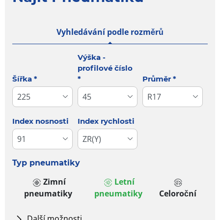
Vyhledávání podle rozměrů
Tab updated: Vyhledávání podle rozměrů
Výška -
profilové číslo
Šířka
*
*
Průměr
*
Index nosnosti
Index rychlosti
Typ pneumatiky
Zimní
Letní
pneumatiky
pneumatiky
Celoroční
Další možnosti