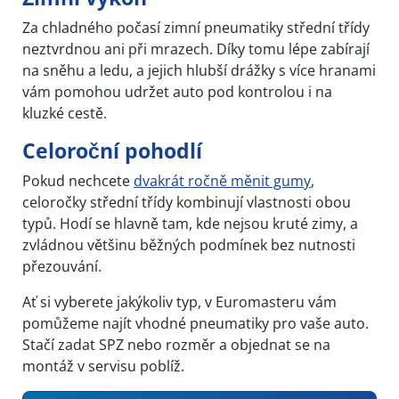
Za chladného počasí zimní pneumatiky střední třídy
neztvrdnou ani při mrazech. Díky tomu lépe zabírají
na sněhu a ledu, a jejich hlubší drážky s více hranami
vám pomohou udržet auto pod kontrolou i na
kluzké cestě.
Celoroční pohodlí
Pokud nechcete
dvakrát ročně měnit gumy
,
celoročky střední třídy kombinují vlastnosti obou
typů. Hodí se hlavně tam, kde nejsou kruté zimy, a
zvládnou většinu běžných podmínek bez nutnosti
přezouvání.
Ať si vyberete jakýkoliv typ, v Euromasteru vám
pomůžeme najít vhodné pneumatiky pro vaše auto.
Stačí zadat SPZ nebo rozměr a objednat se na
montáž v servisu poblíž.