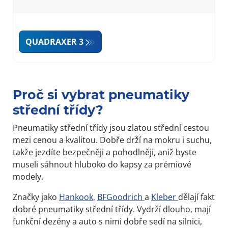
QUADRAXER 3
Item
1
of
Proč si vybrat pneumatiky
4
střední třídy?
Pneumatiky střední třídy jsou zlatou střední cestou
mezi cenou a kvalitou. Dobře drží na mokru i suchu,
takže jezdíte bezpečněji a pohodlněji, aniž byste
museli sáhnout hluboko do kapsy za prémiové
modely.
Značky jako
Hankook
,
BFGoodrich
a
Kleber
dělají fakt
dobré pneumatiky střední třídy. Vydrží dlouho, mají
funkční dezény a auto s nimi dobře sedí na silnici,