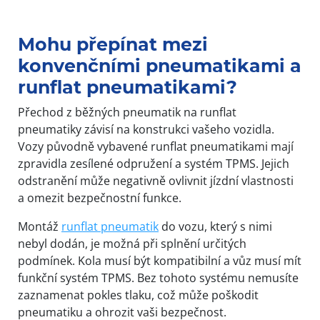
Item
1
of
Mohu přepínat mezi
3
konvenčními pneumatikami a
runflat pneumatikami?
Přechod z běžných pneumatik na runflat
pneumatiky závisí na konstrukci vašeho vozidla.
Vozy původně vybavené runflat pneumatikami mají
zpravidla zesílené odpružení a systém TPMS. Jejich
odstranění může negativně ovlivnit jízdní vlastnosti
a omezit bezpečnostní funkce.
Montáž
runflat pneumatik
do vozu, který s nimi
nebyl dodán, je možná při splnění určitých
podmínek. Kola musí být kompatibilní a vůz musí mít
funkční systém TPMS. Bez tohoto systému nemusíte
zaznamenat pokles tlaku, což může poškodit
pneumatiku a ohrozit vaši bezpečnost.