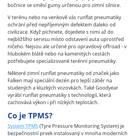
bočnice se směsí gumy určenou pro zimní silnice.
V terénu nebo na venkově vás runflat pneumatiky
ochrání před nepříjemným defektem daleko od
civilizace. Když píchnete, dojedete s nimi až do
nejbližšího servisu místo odstavení auta uprostřed
ničeho. Nejsou ale určené pro opravdový offroad - v
hlubokém blátě nebo na kamenitých cestách
potřebujete specializované terénní pneumatiky.
Některé zimní runflat pneumatiky od značek jako
Falken mají speciální dezén pro lepší záběr na
studených a kluzkých vozovkách. Také Goodyear
vyrábí runflat pneumatiky s technologií, která
zachovává výkon i při nízkých teplotách.
Co je TPMS?
Systém TPMS
(Tyre Pressure Monitoring System) je
bezpečnostní prvek instalovaný v mnoha moderních