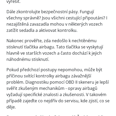
vyřešit.
Dále zkontrolujte bezpečnostní pásy. Fungují
všechny správně? Jsou všichni cestující připoutáni? I
nezajištěná zavazadla mohou v některých vozech
zatížit sedadla a aktivovat kontrolku.
Nakonec prověřte, zda nedošlo k nechtěnému
stisknutí tlačítka airbagu. Tato tlačítka se vyskytují
hlavně ve starších vozech a často dochází k jejich
náhodnému stisknutí.
Pokud předchozí postupy nepomohou, může být
příčinou svítící kontrolky airbagu závažnější
problém. Diagnostiku pomocí OBD II skeneru je lepší
svěřit zkušeným mechanikům - opravy airbagů
vyžadují specifické znalosti a zkušenosti. V takovém
případě zajeďte co nejdřív do servisu, kde zjistí, co se
děje.