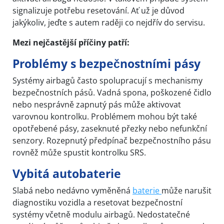
signalizuje potřebu resetování. Ať už je důvod
jakýkoliv, jeďte s autem raději co nejdřív do servisu.
Mezi nejčastější příčiny patří:
Problémy s bezpečnostními pásy
Systémy airbagů často spolupracují s mechanismy
bezpečnostních pásů. Vadná spona, poškozené čidlo
nebo nesprávně zapnutý pás může aktivovat
varovnou kontrolku. Problémem mohou být také
opotřebené pásy, zaseknuté přezky nebo nefunkční
senzory. Rozepnutý předpínač bezpečnostního pásu
rovněž může spustit kontrolku SRS.
Vybitá autobaterie
Slabá nebo nedávno vyměněná
baterie
může narušit
diagnostiku vozidla a resetovat bezpečnostní
systémy včetně modulu airbagů. Nedostatečné