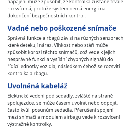
napájení může způsobit, že kontrolka zůstane trvale
rozsvícená, protože systém nemá energii na
dokončení bezpečnostních kontrol.
Vadné nebo poškozené snímače
Správná funkce airbagů závisí na různých senzorech,
které detekují náraz. Vlhkost nebo stáří může
způsobit korozi těchto snímačů, což vede k jejich
nesprávné funkci a vysílání chybných signálů do
řídící jednotky vozidla, následkem čehož se rozsvítí
kontrolka airbagu.
Uvolněná kabeláž
Elektrické vedení pod sedadly, zvláště na straně
spolujezdce, se může časem uvolnit nebo odpojit,
často kvůli posunům sedadla. Přerušení spojení
mezi snímači a modulem airbagu vede k rozsvícení
výstražné kontrolky.