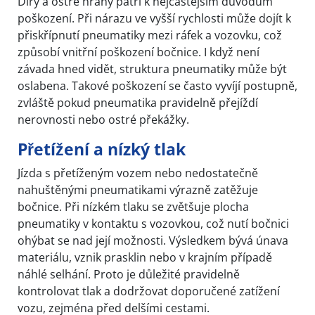
Díry a ostré hrany patří k nejčastějším důvodům
poškození. Při nárazu ve vyšší rychlosti může dojít k
přiskřípnutí pneumatiky mezi ráfek a vozovku, což
způsobí vnitřní poškození bočnice. I když není
závada hned vidět, struktura pneumatiky může být
oslabena. Takové poškození se často vyvíjí postupně,
zvláště pokud pneumatika pravidelně přejíždí
nerovnosti nebo ostré překážky.
Přetížení a nízký tlak
Jízda s přetíženým vozem nebo nedostatečně
nahuštěnými pneumatikami výrazně zatěžuje
bočnice. Při nízkém tlaku se zvětšuje plocha
pneumatiky v kontaktu s vozovkou, což nutí bočnici
ohýbat se nad její možnosti. Výsledkem bývá únava
materiálu, vznik prasklin nebo v krajním případě
náhlé selhání. Proto je důležité pravidelně
kontrolovat tlak a dodržovat doporučené zatížení
vozu, zejména před delšími cestami.