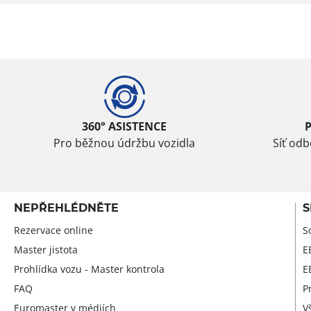
360° ASISTENCE
Pro běžnou údržbu vozidla
Síť od
NEPŘEHLÉDNĚTE
S
Rezervace online
S
Master jistota
E
Prohlídka vozu - Master kontrola
E
FAQ
P
Euromaster v médiích
V