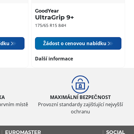
GoodYear
UltraGrip 9+
175/65 R15 84H
ídku
Žádost o cenovou nabídku
Další informace
KA
MAXIMÁLNÍ BEZPEČNOST
prvním místě
Provozní standardy zajišťující nejvyšší
ochranu
EUROMASTER
SOCIAL