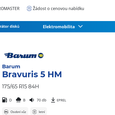
EUROMASTER
Žádost o cenovou nabídku
rátor disků
Elektromobilita
Barum
Bravuris 5 HM
175/65 R15 84H
D
B
70 db
EPREL
Osobní vůz
letní