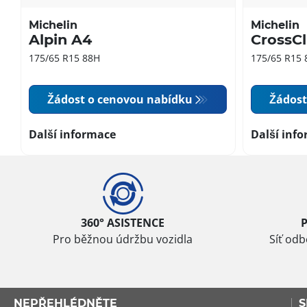
Michelin
Michelin
Alpin A4
CrossC
175/65 R15 88H
175/65 R15 
Žádost o cenovou nabídku
Žádost
Další informace
Další inf
360° ASISTENCE
Pro běžnou údržbu vozidla
Síť od
NEPŘEHLÉDNĚTE
S