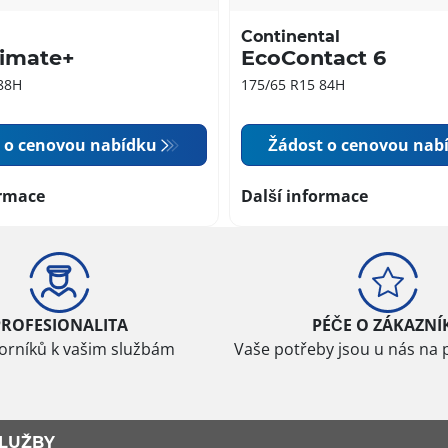
Continental
limate+
EcoContact 6
88H
175/65 R15 84H
 o cenovou nabídku
Žádost o cenovou nab
ormace
Další informace
PROFESIONALITA
PÉČE O ZÁKAZNÍ
borníků k vašim službám
Vaše potřeby jsou u nás na 
LUŽBY