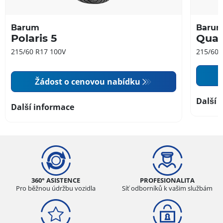
Barum
Baru
Polaris 5
Quar
215/60 R17 100V
215/60 
Žádost o cenovou nabídku
Další 
Další informace
360° ASISTENCE
PROFESIONALITA
Pro běžnou údržbu vozidla
Síť odborníků k vašim službám