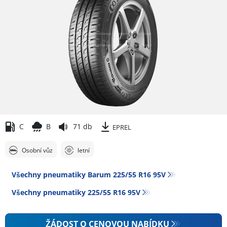
C
B
71 db
EPREL
Osobní vůz
letní
Všechny pneumatiky Barum 225/55 R16 95V
Všechny pneumatiky‎ 225/55 R16 95V
ŽÁDOST O CENOVOU NABÍDKU