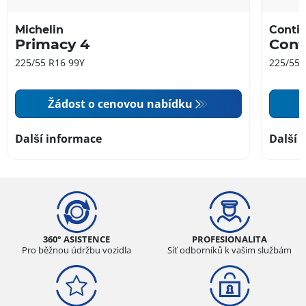
Michelin
Contin
Primacy 4
Cont
225/55 R16 99Y
225/55 
Žádost o cenovou nabídku
Další informace
Další 
360° ASISTENCE
PROFESIONALITA
Pro běžnou údržbu vozidla
Síť odborníků k vašim službám