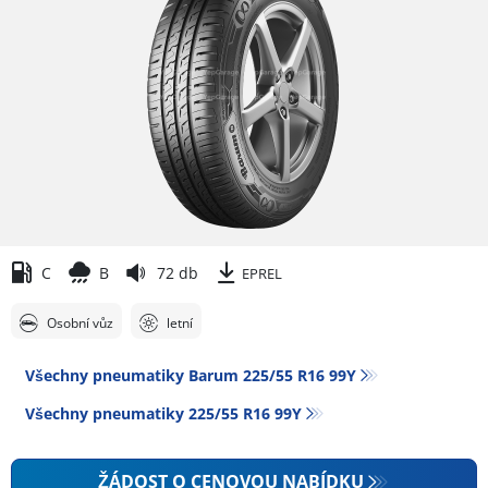
C
B
72 db
EPREL
Osobní vůz
letní
Všechny pneumatiky Barum 225/55 R16 99Y
Všechny pneumatiky‎ 225/55 R16 99Y
ŽÁDOST O CENOVOU NABÍDKU