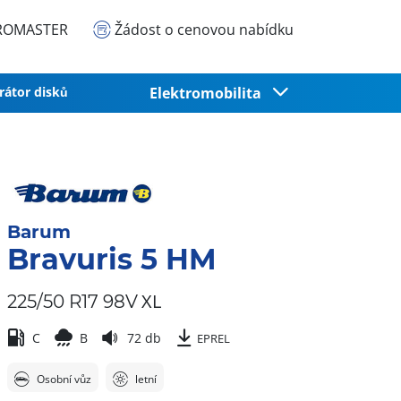
EUROMASTER
Žádost o cenovou nabídku
rátor disků
Elektromobilita
Barum
Bravuris 5 HM
XL
225/50 R17 98V
C
B
72 db
EPREL
Osobní vůz
letní