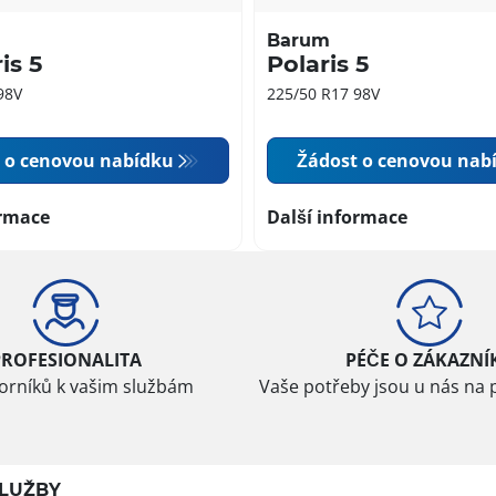
Barum
is 5
Polaris 5
98V
225/50 R17 98V
 o cenovou nabídku
Žádost o cenovou nab
ormace
Další informace
PROFESIONALITA
PÉČE O ZÁKAZNÍ
borníků k vašim službám
Vaše potřeby jsou u nás na 
LUŽBY