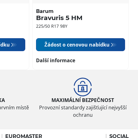
Barum
Bravuris 5 HM
225/50 R17 98Y
ídku
Žádost o cenovou nabídku
Další informace
KA
MAXIMÁLNÍ BEZPEČNOST
prvním místě
Provozní standardy zajišťující nejvyšší
ochranu
EUROMASTER
SOCIAL