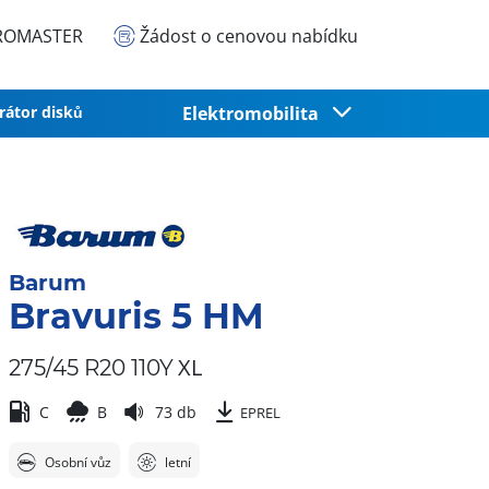
EUROMASTER
Žádost o cenovou nabídku
rátor disků
Elektromobilita
Barum
Bravuris 5 HM
XL
275/45 R20 110Y
C
B
73 db
EPREL
Osobní vůz
letní