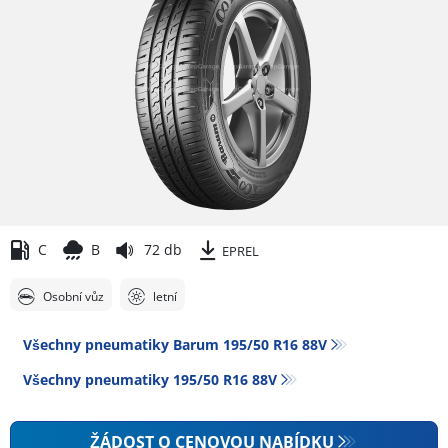
C
B
72 db
EPREL
Osobní vůz
letní
Všechny pneumatiky Barum 195/50 R16 88V
Všechny pneumatiky‎ 195/50 R16 88V
ŽÁDOST O CENOVOU NABÍDKU