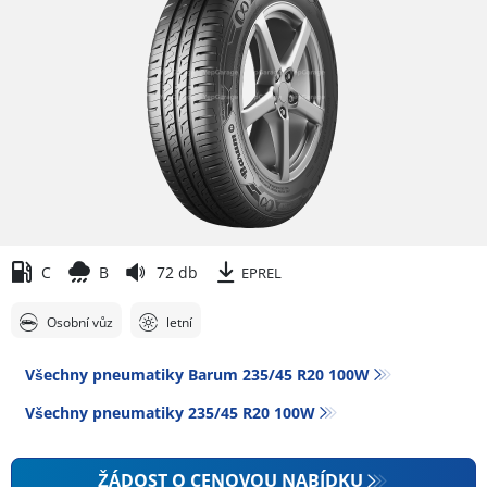
C
B
72 db
EPREL
Osobní vůz
letní
Všechny pneumatiky Barum 235/45 R20 100W
Všechny pneumatiky‎ 235/45 R20 100W
ŽÁDOST O CENOVOU NABÍDKU