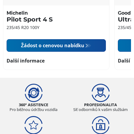
Michelin
GoodY
Pilot Sport 4 S
Ultr
235/45 R20 100Y
235/45 
Žádost o cenovou nabídku
Další informace
Další 
360° ASISTENCE
PROFESIONALITA
Pro běžnou údržbu vozidla
Síť odborníků k vašim službám