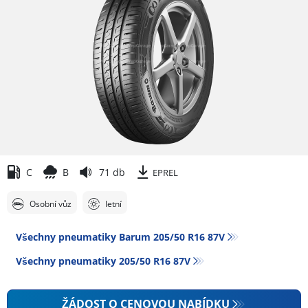
C
B
71 db
EPREL
Osobní vůz
letní
Všechny pneumatiky Barum 205/50 R16 87V
Všechny pneumatiky‎ 205/50 R16 87V
ŽÁDOST O CENOVOU NABÍDKU