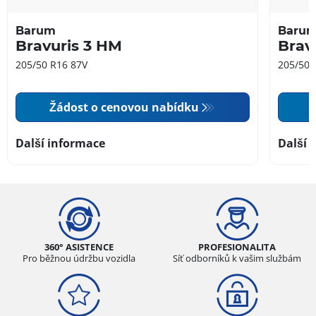
Barum
Baru
Bravuris 3 HM
Brav
205/50 R16 87V
205/50 
Žádost o cenovou nabídku
Další informace
Další 
360° ASISTENCE
PROFESIONALITA
Pro běžnou údržbu vozidla
Síť odborníků k vašim službám