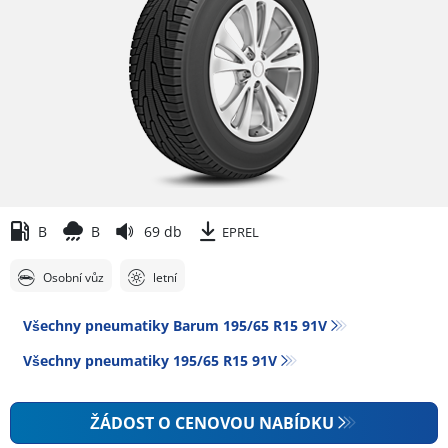
B
B
69 db
EPREL
Osobní vůz
letní
Všechny pneumatiky Barum 195/65 R15 91V
Všechny pneumatiky‎ 195/65 R15 91V
ŽÁDOST O CENOVOU NABÍDKU