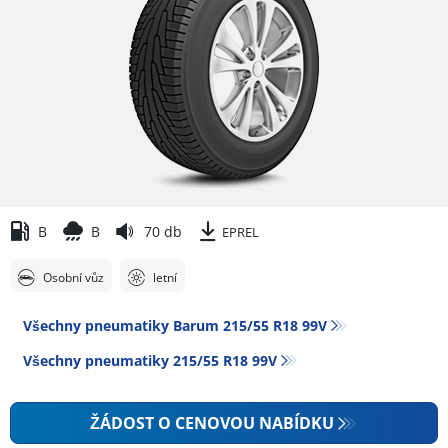
B
B
70 db
EPREL
Osobní vůz
letní
Všechny pneumatiky Barum 215/55 R18 99V
Všechny pneumatiky‎ 215/55 R18 99V
ŽÁDOST O CENOVOU NABÍDKU