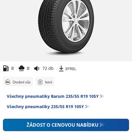
B
B
72 db
EPREL
Osobní vůz
letní
Všechny pneumatiky Barum 235/55 R19 105Y
Všechny pneumatiky‎ 235/55 R19 105Y
ŽÁDOST O CENOVOU NABÍDKU