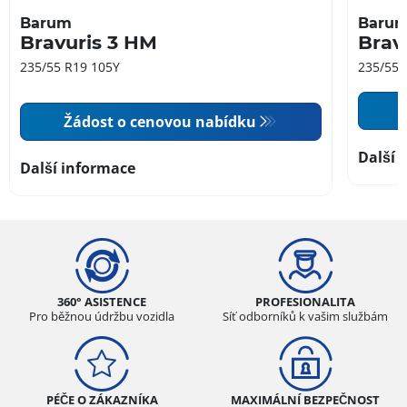
Barum
Baru
Bravuris 3 HM
Brav
235/55 R19 105Y
235/55 
Žádost o cenovou nabídku
Další 
Další informace
360° ASISTENCE
PROFESIONALITA
Pro běžnou údržbu vozidla
Síť odborníků k vašim službám
PÉČE O ZÁKAZNÍKA
MAXIMÁLNÍ BEZPEČNOST