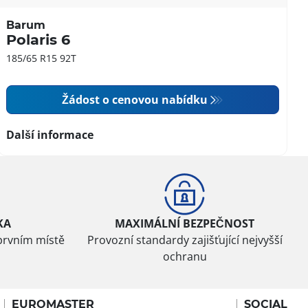
Barum
Polaris 6
185/65 R15 92T
Žádost o cenovou nabídku
Další informace
KA
MAXIMÁLNÍ BEZPEČNOST
prvním místě
Provozní standardy zajišťující nejvyšší
ochranu
EUROMASTER
SOCIAL