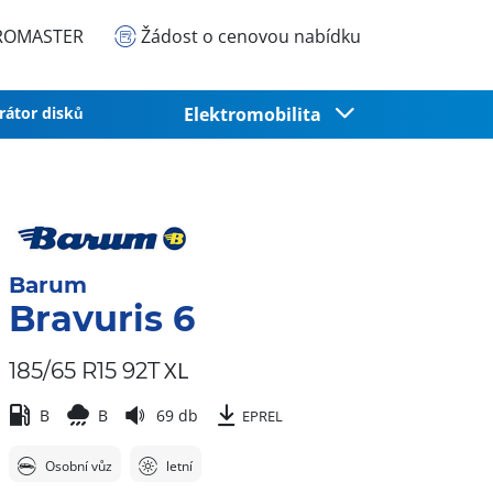
EUROMASTER
Žádost o cenovou nabídku
rátor disků
Elektromobilita
Barum
Bravuris 6
XL
185/65 R15 92T
B
B
69 db
EPREL
Osobní vůz
letní