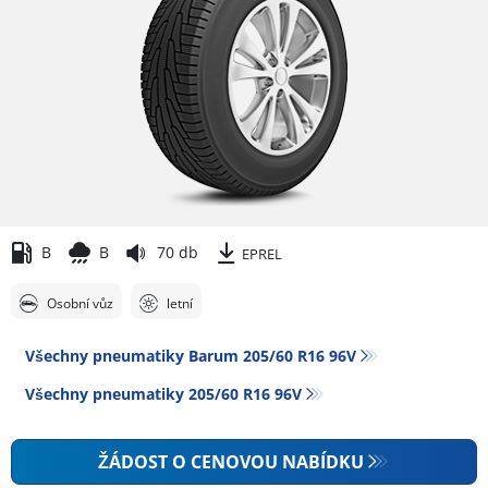
B
B
70 db
EPREL
Osobní vůz
letní
Všechny pneumatiky Barum 205/60 R16 96V
Všechny pneumatiky‎ 205/60 R16 96V
ŽÁDOST O CENOVOU NABÍDKU