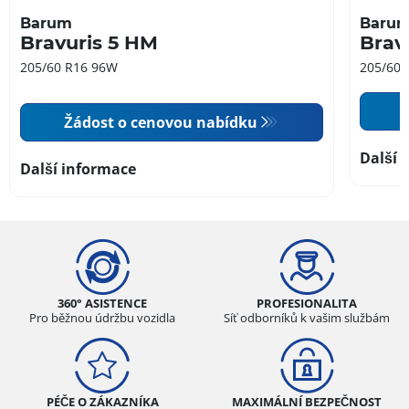
Barum
Baru
Bravuris 5 HM
Brav
205/60 R16 96W
205/60 
Žádost o cenovou nabídku
Další 
Další informace
360° ASISTENCE
PROFESIONALITA
Pro běžnou údržbu vozidla
Síť odborníků k vašim službám
PÉČE O ZÁKAZNÍKA
MAXIMÁLNÍ BEZPEČNOST