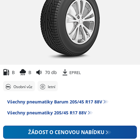
B
B
70 db
EPREL
Osobní vůz
letní
Všechny pneumatiky Barum 205/45 R17 88V
Všechny pneumatiky‎ 205/45 R17 88V
ŽÁDOST O CENOVOU NABÍDKU