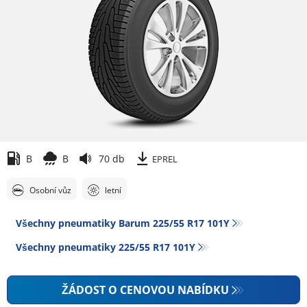
B
B
70 db
EPREL
Osobní vůz
letní
Všechny pneumatiky Barum 225/55 R17 101Y
Všechny pneumatiky‎ 225/55 R17 101Y
ŽÁDOST O CENOVOU NABÍDKU