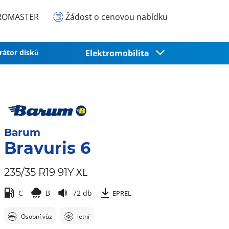
EUROMASTER
Žádost o cenovou nabídku
rátor disků
Elektromobilita
Barum
Bravuris 6
XL
235/35 R19 91Y
C
B
72 db
EPREL
Osobní vůz
letní