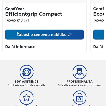
GoodYear
Contin
Efficientgrip Compact
EcoC
165/65 R13 77T
165/65 
Žádost o cenovou nabídku
Další informace
Další 
360° ASISTENCE
PROFESIONALITA
Pro běžnou údržbu vozidla
Síť odborníků k vašim službám