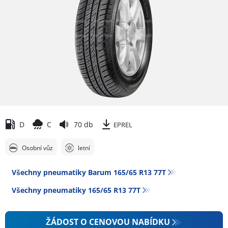
D
C
70 db
EPREL
Osobní vůz
letní
Všechny pneumatiky Barum 165/65 R13 77T
Všechny pneumatiky‎ 165/65 R13 77T
ŽÁDOST O CENOVOU NABÍDKU