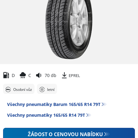
D
C
70 db
EPREL
Osobní vůz
letní
Všechny pneumatiky Barum 165/65 R14 79T
Všechny pneumatiky‎ 165/65 R14 79T
ŽÁDOST O CENOVOU NABÍDKU