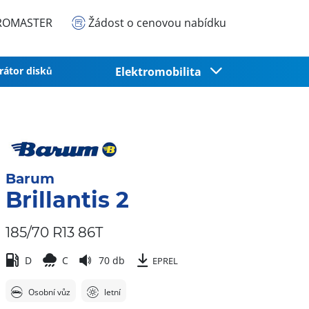
EUROMASTER
Žádost o cenovou nabídku
rátor disků
Elektromobilita
Barum
Brillantis 2
185/70 R13 86T
D
C
70 db
EPREL
Osobní vůz
letní