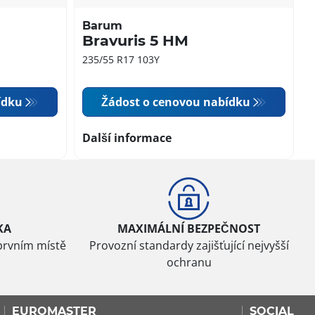
Barum
Bravuris 5 HM
235/55 R17 103Y
ídku
Žádost o cenovou nabídku
Další informace
KA
MAXIMÁLNÍ BEZPEČNOST
prvním místě
Provozní standardy zajišťující nejvyšší
ochranu
EUROMASTER
SOCIAL