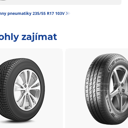
hny pneumatiky‎ 235/55 R17 103V
ohly zajímat