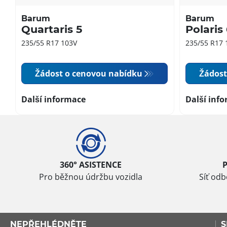
Barum
Barum
Quartaris 5
Polaris
235/55 R17 103V
235/55 R17 
Žádost o cenovou nabídku
Žádost
Další informace
Další inf
360° ASISTENCE
Pro běžnou údržbu vozidla
Síť od
NEPŘEHLÉDNĚTE
S