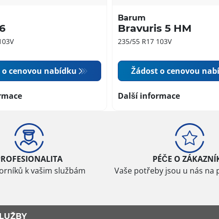
Barum
 6
Bravuris 5 HM
103V
235/55 R17 103V
 o cenovou nabídku
Žádost o cenovou nab
ormace
Další informace
PROFESIONALITA
PÉČE O ZÁKAZNÍ
borníků k vašim službám
Vaše potřeby jsou u nás na 
LUŽBY