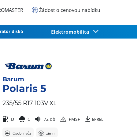
EUROMASTER
Žádost o cenovou nabídku
rátor disků
Elektromobilita
Barum
Polaris 5
XL
235/55 R17 103V
D
C
72 db
PMSF
EPREL
Osobní vůz
zimní