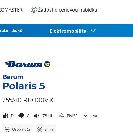
EUROMASTER
Žádost o cenovou nabídku
rátor disků
Elektromobilita
Barum
Polaris 5
XL
255/40 R19 100V
D
C
73 db
PMSF
EPREL
Osobní vůz
zimní