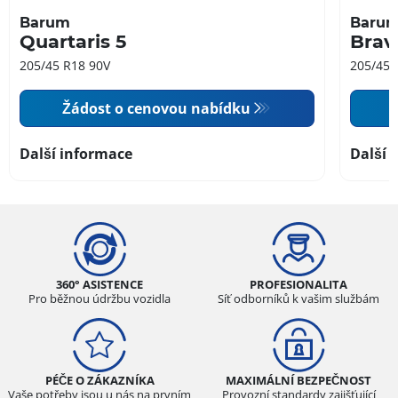
Barum
Baru
Quartaris 5
Brav
205/45 R18 90V
205/45 
Žádost o cenovou nabídku
Další informace
Další 
360° ASISTENCE
PROFESIONALITA
Pro běžnou údržbu vozidla
Síť odborníků k vašim službám
PÉČE O ZÁKAZNÍKA
MAXIMÁLNÍ BEZPEČNOST
Vaše potřeby jsou u nás na prvním
Provozní standardy zajišťující