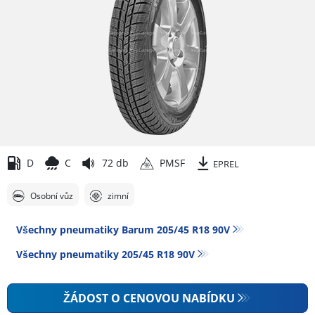
D
C
72 db
PMSF
EPREL
Osobní vůz
zimní
Všechny pneumatiky Barum 205/45 R18 90V
Všechny pneumatiky‎ 205/45 R18 90V
ŽÁDOST O CENOVOU NABÍDKU