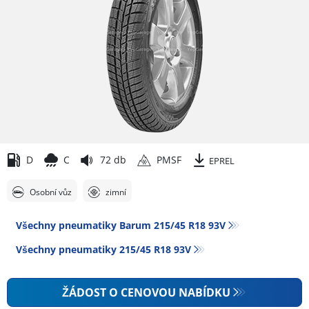
D
C
72 db
PMSF
EPREL
Osobní vůz
zimní
Všechny pneumatiky Barum 215/45 R18 93V
Všechny pneumatiky‎ 215/45 R18 93V
ŽÁDOST O CENOVOU NABÍDKU