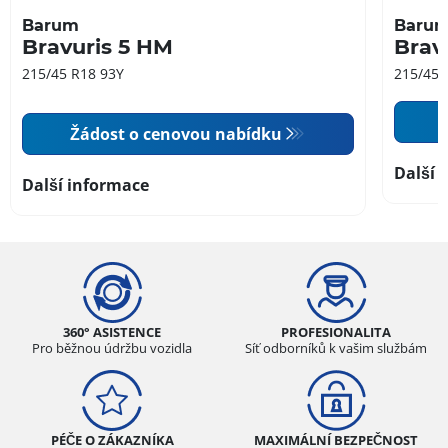
Barum
Baru
Bravuris 5 HM
Brav
215/45 R18 93Y
215/45 
Žádost o cenovou nabídku
Další 
Další informace
360° ASISTENCE
PROFESIONALITA
Pro běžnou údržbu vozidla
Síť odborníků k vašim službám
PÉČE O ZÁKAZNÍKA
MAXIMÁLNÍ BEZPEČNOST