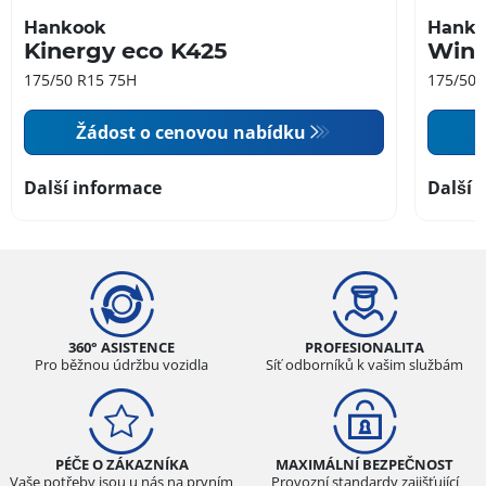
Hankook
Hank
Kinergy eco K425
Wint
175/50 R15 75H
175/50 
Žádost o cenovou nabídku
Další informace
Další 
360° ASISTENCE
PROFESIONALITA
Pro běžnou údržbu vozidla
Síť odborníků k vašim službám
PÉČE O ZÁKAZNÍKA
MAXIMÁLNÍ BEZPEČNOST
Vaše potřeby jsou u nás na prvním
Provozní standardy zajišťující