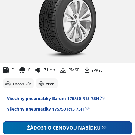
D
C
71 db
PMSF
EPREL
Osobní vůz
zimní
Všechny pneumatiky Barum 175/50 R15 75H
Všechny pneumatiky‎ 175/50 R15 75H
ŽÁDOST O CENOVOU NABÍDKU