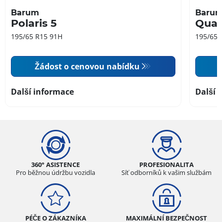
Barum
Baru
Polaris 5
Quar
195/65 R15 91H
195/65 
Žádost o cenovou nabídku
Další informace
Další 
360° ASISTENCE
PROFESIONALITA
Pro běžnou údržbu vozidla
Síť odborníků k vašim službám
PÉČE O ZÁKAZNÍKA
MAXIMÁLNÍ BEZPEČNOST