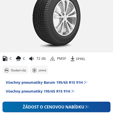
C
C
72 db
PMSF
EPREL
Osobní vůz
zimní
Všechny pneumatiky Barum 195/65 R15 91H
Všechny pneumatiky‎ 195/65 R15 91H
ŽÁDOST O CENOVOU NABÍDKU