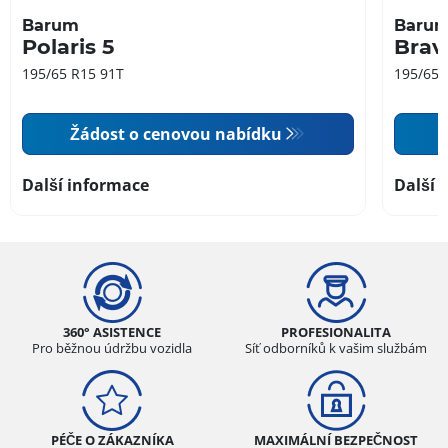
Barum
Baru
Polaris 5
Brav
195/65 R15 91T
195/65 
Žádost o cenovou nabídku
Další informace
Další 
360° ASISTENCE
PROFESIONALITA
Pro běžnou údržbu vozidla
Síť odborníků k vašim službám
PÉČE O ZÁKAZNÍKA
MAXIMÁLNÍ BEZPEČNOST