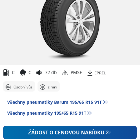
C
C
72 db
PMSF
EPREL
Osobní vůz
zimní
Všechny pneumatiky Barum 195/65 R15 91T
Všechny pneumatiky‎ 195/65 R15 91T
ŽÁDOST O CENOVOU NABÍDKU