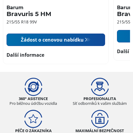
Barum
Baru
Bravuris 5 HM
Brav
215/55 R18 99V
215/55 
Žádost o cenovou nabídku
Další 
Další informace
360° ASISTENCE
PROFESIONALITA
Pro běžnou údržbu vozidla
Síť odborníků k vašim službám
PÉČE O ZÁKAZNÍKA
MAXIMÁLNÍ BEZPEČNOST