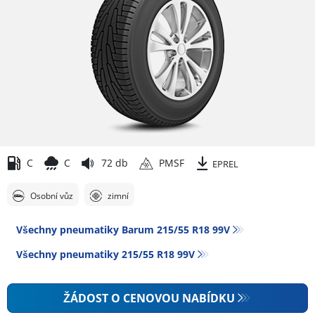
C
C
72 db
PMSF
EPREL
Osobní vůz
zimní
Všechny pneumatiky Barum 215/55 R18 99V
Všechny pneumatiky‎ 215/55 R18 99V
ŽÁDOST O CENOVOU NABÍDKU