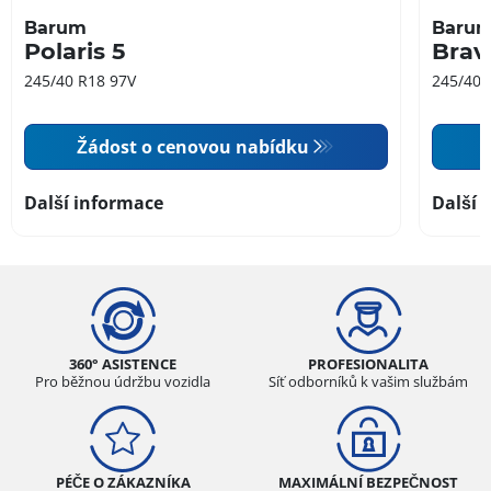
Barum
Baru
Polaris 5
Brav
245/40 R18 97V
245/40 
Žádost o cenovou nabídku
Další informace
Další 
360° ASISTENCE
PROFESIONALITA
Pro běžnou údržbu vozidla
Síť odborníků k vašim službám
PÉČE O ZÁKAZNÍKA
MAXIMÁLNÍ BEZPEČNOST