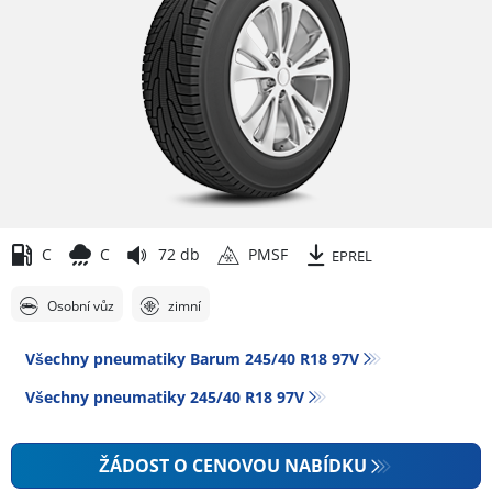
C
C
72 db
PMSF
EPREL
Osobní vůz
zimní
Všechny pneumatiky Barum 245/40 R18 97V
Všechny pneumatiky‎ 245/40 R18 97V
ŽÁDOST O CENOVOU NABÍDKU