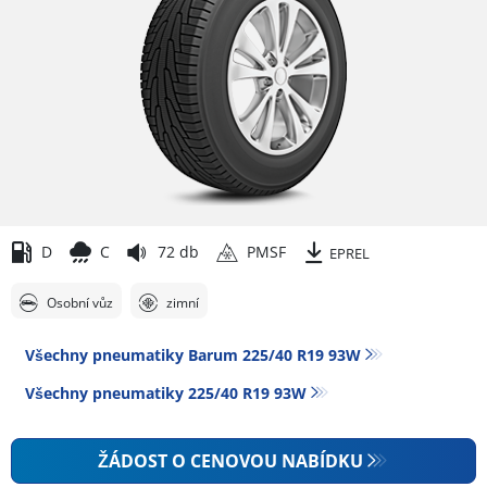
D
C
72 db
PMSF
EPREL
Osobní vůz
zimní
Všechny pneumatiky Barum 225/40 R19 93W
Všechny pneumatiky‎ 225/40 R19 93W
ŽÁDOST O CENOVOU NABÍDKU