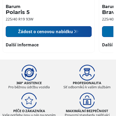
Barum
Baru
Polaris 5
Brav
225/40 R19 93W
225/40 
Žádost o cenovou nabídku
Další informace
Další 
360° ASISTENCE
PROFESIONALITA
Pro běžnou údržbu vozidla
Síť odborníků k vašim službám
PÉČE O ZÁKAZNÍKA
MAXIMÁLNÍ BEZPEČNOST
Vaše potřeby jsou u nás na prvním
Provozní standardy zajišťující