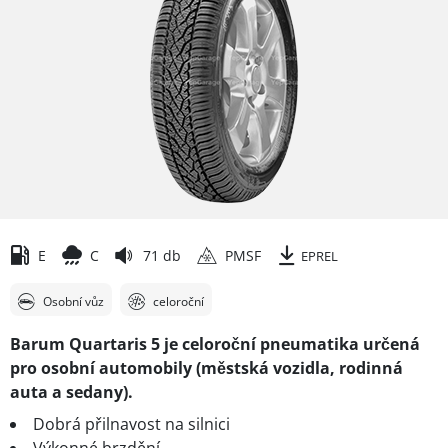
E
C
71 db
PMSF
EPREL
Osobní vůz
celoroční
Barum Quartaris 5 je celoroční pneumatika určená
pro osobní automobily (městská vozidla, rodinná
auta a sedany).
Dobrá přilnavost na silnici