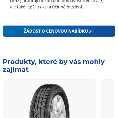
čímž garantují dokonalou přilnavost k vozovce,
ale také lepší trakci a účinné brzdění.
ŽÁDOST O CENOVOU NABÍDKU
Produkty, které by vás mohly
zajímat