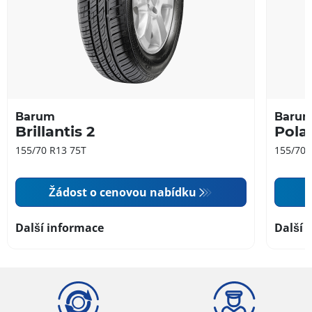
Barum
Baru
Brillantis 2
Polar
155/70 R13 75T
155/70 
Žádost o cenovou nabídku
Další informace
Další 