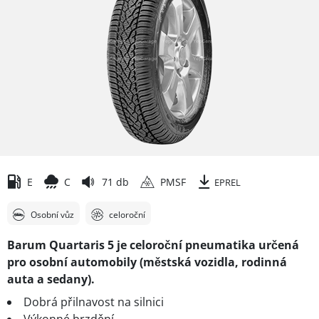
E
C
71 db
PMSF
EPREL
Osobní vůz
celoroční
Barum Quartaris 5 je celoroční pneumatika určená
pro osobní automobily (městská vozidla, rodinná
auta a sedany).
Dobrá přilnavost na silnici