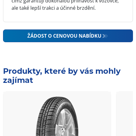
čímž garantují dokonalou přilnavost k vozovce,
ale také lepší trakci a účinné brzdění.
ŽÁDOST O CENOVOU NABÍDKU
Produkty, které by vás mohly
zajímat