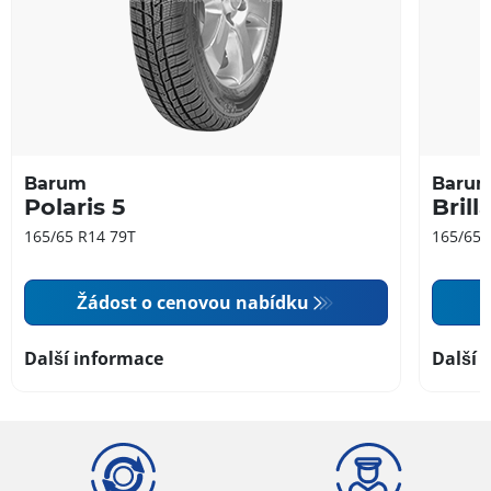
Barum
Baru
Polaris 5
Brill
165/65 R14 79T
165/65 
Žádost o cenovou nabídku
Další informace
Další 