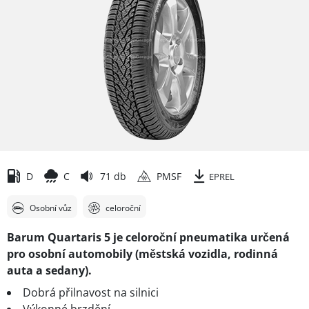
D
C
71 db
PMSF
EPREL
Osobní vůz
celoroční
Barum Quartaris 5 je celoroční pneumatika určená
pro osobní automobily (městská vozidla, rodinná
auta a sedany).
Dobrá přilnavost na silnici