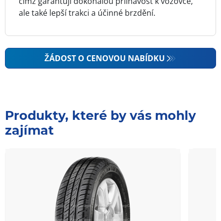
čímž garantují dokonalou přilnavost k vozovce,
ale také lepší trakci a účinné brzdění.
ŽÁDOST O CENOVOU NABÍDKU
Produkty, které by vás mohly
zajímat