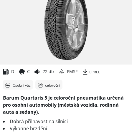
D
C
72 db
PMSF
EPREL
Osobní vůz
celoroční
Barum Quartaris 5 je celoroční pneumatika určená
pro osobní automobily (městská vozidla, rodinná
auta a sedany).
Dobrá přilnavost na silnici
Výkonné brzdění