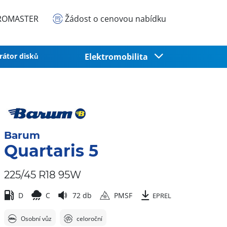
EUROMASTER
Žádost o cenovou nabídku
rátor disků
Elektromobilita
Barum
Quartaris 5
225/45 R18 95W
D
C
72 db
PMSF
EPREL
Osobní vůz
celoroční