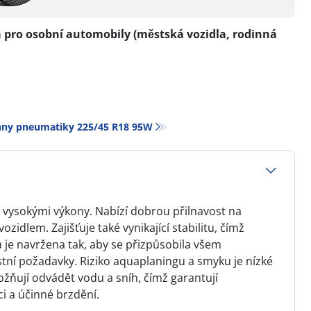
 pro osobní automobily (městská vozidla, rodinná
ny pneumatiky‎ 225/45 R18 95W
vysokými výkony. Nabízí dobrou přilnavost na
zidlem. Zajišťuje také vynikající stabilitu, čímž
 je navržena tak, aby se přizpůsobila všem
í požadavky. Riziko aquaplaningu a smyku je nízké
ňují odvádět vodu a sníh, čímž garantují
ci a účinné brzdění.