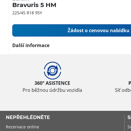
Bravuris 5 HM
225/45 R18 95Y
Žádost o cenovou nabídku
Další informace
360° ASISTENCE
Pro běžnou údržbu vozidla
Síť od
NEPŘEHLÉDNĚTE
S
Rezervace online
S