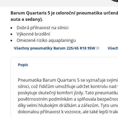
Barum Quartaris 5 je celoroční pneumatika určená
auta a sedany).
Dobrá přilnavost na silnici
Výkonné brzdění
Omezené riziko aquaplaningu
Všechny pneumatiky Barum 225/45 R18 95W
Všech
Popis
Pneumatika Barum Quartaris 5 se vyznačuje svými 
silnici, což řidičům umožňuje udržet kontrolu nad vo
poskytuje skutečný komfort jízdy. Tato pneumatika
povětrnostním podmínkám a splňovala bezpečnostn
díky velmi hlubokým drážkám a zářezům. Tyto umož
dokonalou přilnavost k vozovce, ale také lepší trak