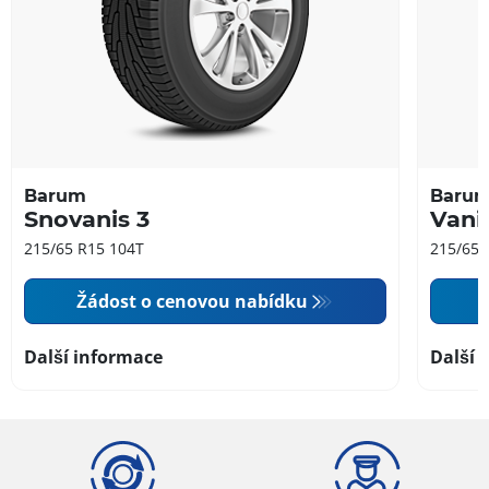
Barum
Baru
Snovanis 3
Vani
215/65 R15 104T
215/65 
Žádost o cenovou nabídku
Další informace
Další 