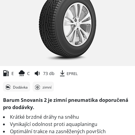
E
C
73 db
EPREL
Dodávka
zimní
Barum Snovanis 2 je zimní pneumatika doporučená
pro dodávky.
Krátké brzdné dráhy na sněhu
Vynikající odolnost proti aquaplaningu
Optimální trakce na zasněžených površích