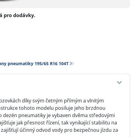
á pro dodávky.
hny pneumatiky‎ 195/65 R16 104T
vozovkách díky svým četným přímým a vlnitým
nstrukce tohoto modelu posiluje jeho brzdnou
o dezén pneumatiky je vybaven dvěma středovými
šťuje jak přesnost řízení, tak vynikající stabilitu na
y zajišťují účinný odvod vody pro bezpečnou jízdu za