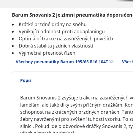
Barum Snovanis 2 je zimní pneumatika doporučen
Krátké brzdné dráhy na sněhu
Vynikající odolnost proti aquaplaningu
Optimální trakce na zasněžených površích
Dobrá stabilita jízdních vlastností
Výjimečná přesnost řízení
Všechny pneumatiky Barum 195/65 R16 104T
Všec
Popis
Barum Snovanis 2 zvyšuje trakci na zasněžených 
lamelám, ale také díky svým příčným drážkám. Ko
schopnost na zkrácených brzdných drahách. Tent
žebry navrženými pro zvýšení tuhosti vzorku. To zaji
silnici. Pokud jde o obvodové drážky Snovanis 2, t