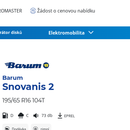
EUROMASTER
Žádost o cenovou nabídku
rátor disků
Elektromobilita
Barum
Snovanis 2
195/65 R16 104T
D
C
73 db
EPREL
Dodávka
zimní